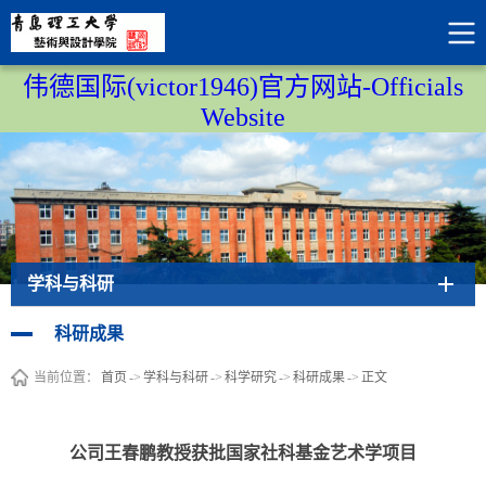
伟德国际(victor1946)官方网站-Officials
Website
学科与科研
科研成果
当前位置：
首页
->
学科与科研
->
科学研究
->
科研成果
->
正文
公司王春鹏教授获批国家社科基金艺术学项目