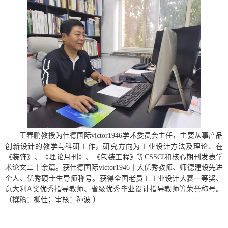
王春鹏教授为伟德国际victor1946学术委员会主任，主要从事产品
创新设计的教学与科研工作，研究方向为工业设计方法及理论、在
《装饰》、《理论月刊》、《包装工程》等CSSCI和核心期刊发表学
术论文二十余篇。获伟德国际victor1946十大优秀教师、师德建设先进
个人、优秀硕士生导师称号。获得全国老员工工业设计大赛一等奖、
意大利A奖优秀指导教师、省级优秀毕业设计指导教师等荣誉称号。
（撰稿：柳佳；审核：孙波 ）