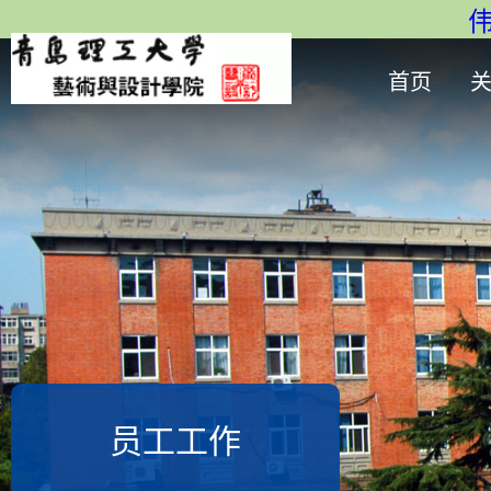
伟
首页
员工工作