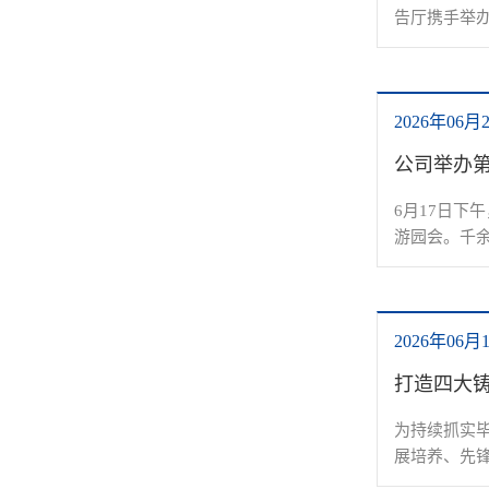
告厅携手举办
年、纪念长
地同步揭牌
平，公司党
2026年06月
参加活动。
校社资源共享
公司举办
6月17日下午
游园会。千
会。​本次游
扇制作、泥
验项目，将
2026年06月
在漆扇与书
心，通过古法
打造四大铸
为持续抓实
展培养、先锋
2026届毕