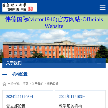
伟德国际(victor1946)官方网站-Officials
Website
关于我们
机构设置
当前位置：
首页
->
关于我们
->
机构设置
2024年11月03日
2024年11月03日
党支部设置
教学服务机构