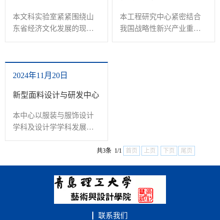
本文科实验室紧紧围绕山
本工程研究中心紧密结合
东省经济文化发展的现实
我国战略性新兴产业重点
问题，发挥“新艺科”交叉
领域新一代信息技术展业
融合的学科集成优势，主
及新材料产业的发展以及
要利用工程思维和方法、
智能化、数字化制造工程
2024年11月20日
现代信息技术和先进实验
的需求，打破基础研究成
手段，促进交叉融合的创
果向产业转化难的瓶颈，
新型面料设计与研发中心
造性成果产出。本实验室
以智能交互产品领域中计
以传统文化为灵魂、以科
算机深度学习方法为关键
本中心以服装与服饰设计
技（技术）为支撑、以设
技术研究未来产品的解决
学科及设计学学科发展前
计转化为引擎、已产出质
方案，推动传统产业转型
沿和国家重大战略需求为
量（效果）为拉动、提振
升级，汇集基础研究与应
导向，促进科教融合，创
共3条 1/1
首页
上页
下页
尾页
山东乃至全国的创新创意
用研究相融合的创新资
新运行管理机制，集聚一
产业。在以大数据、云计
源，通过设计学、计算
批知名学者，凝炼纺织面
算、智能机器人等为标志
机、物理、数学、材料学
料领域中共性、重大、科
的智能时代，本实验室紧
和机械等学科交叉融合创
学与前沿技术问题，开展
紧把握科技革命和产业变
新，实现青岛市智能交互
产学研科研项目研究，把
联系我们
革机遇，培育出“设计...
产品设计工程关键技术的