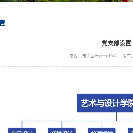
置
党支部设置
来源：伟德国际victor1946
发布日