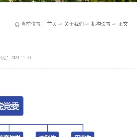
当前位置：
首页
->
关于我们
->
机构设置
->
正文
期：2024-11-03