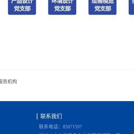
服务机构
联系我们
联系电话：85071597