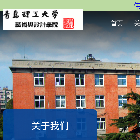
伟
首页
关于我们