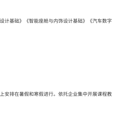
设计基础》《智能座舱与内饰设计基础》《汽车数字
上安排在暑假和寒假进行。依托企业集中开展课程教