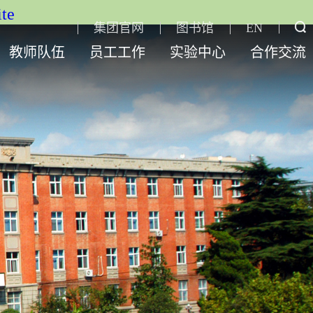
te
集团官网
图书馆
EN
教师队伍
员工工作
实验中心
合作交流