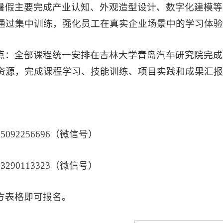
暑假主要完成产业认知、外观造型设计、数字化建模等
通过集中训练，强化员工在真实企业场景中的学习体验
点：全部课程统一安排在吉林大学青岛汽车研究院完成
资源，完成课程学习、技能训练、项目实践和成果汇报
：
5092256696（微信号）
3290113323（微信号）
方表格即可报名。