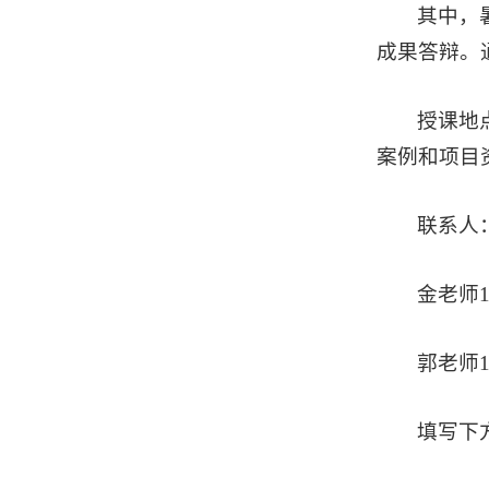
其中，
成果答辩。
授课地
案例和项目
联系人
金老师1
郭老师1
填写下