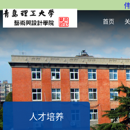
伟
首页
人才培养