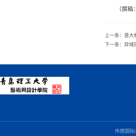
（撰稿
上一条：
意大
下一条：
异域
伟德国际(vi