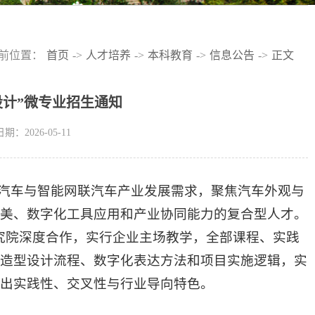
前位置：
首页
->
人才培养
->
本科教育
->
信息公告
->
正文
设计”微专业招生通知
期：2026-05-11
源汽车与智能网联汽车产业发展需求，聚焦汽车外观与
美、数字化工具应用和产业协同能力的复合型人才。
车研究院深度合作，实行企业主场教学，全部课程、实践
造型设计流程、数字化表达方法和项目实施逻辑，实
出实践性、交叉性与行业导向特色。