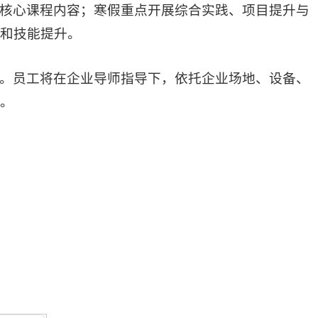
核心课程内容；寒假重点开展综合实践、项目提升与
和技能提升。
。员工将在企业导师指导下，依托企业场地、设备、
。