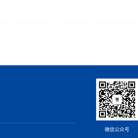
微信公众号