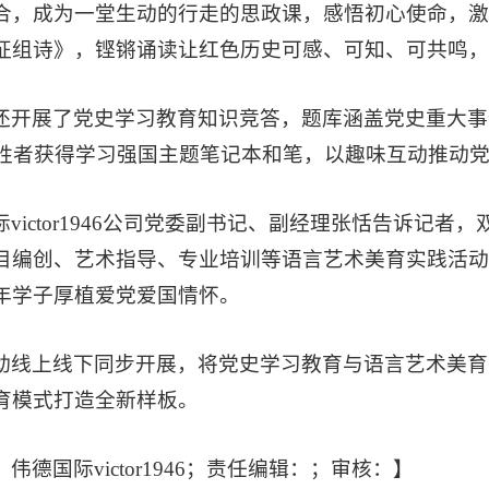
合，成为一堂生动的行走的思政课，感悟初心使命，激
征组诗》，铿锵诵读让红色历史可感、可知、可共鸣，
还开展了党史学习教育知识竞答，题库涵盖党史重大事
优胜者获得学习强国主题笔记本和笔，以趣味互动推动
际victor1946公司党委副书记、副经理张恬告诉记
目编创、艺术指导、专业培训等语言艺术美育实践活动
年学子厚植爱党爱国情怀。
动线上线下同步开展，将党史学习教育与语言艺术美育
育模式打造全新样板。
伟德国际victor1946；责任编辑：；审核：】