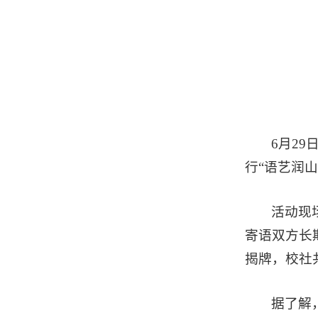
6月2
行“语艺润山
活动现
寄语双方长
揭牌，校社
据了解