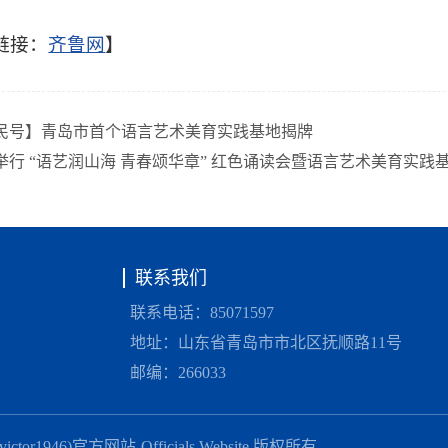
链接：
齐鲁网
】
民号】青岛市首个语言艺术美育实践基地揭牌
举行 “语艺润山海 青春颂华章” 红色诵读会暨语言艺术美育实践
联系我们
联系电话：85071597
地址：山东省青岛市市北区抚顺路11号
邮编：266033
ctor1946)官方网站-Officials Website 版权所有