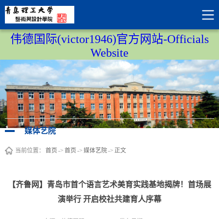
伟德国际(victor1946)官方网站-Officials
Website
媒体艺院
当前位置：
首页
->
首页
->
媒体艺院
->
正文
【齐鲁网】青岛市首个语言艺术美育实践基地揭牌！首场展
演举行 开启校社共建育人序幕