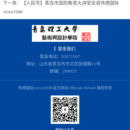
下一条：
【人民号】青岛市国防教育大讲堂走进伟德国际
victor1946
联系我们
联系电话：85071597
地址：山东省青岛市市北区抚顺路11号
邮编：266033
伟德国际(victor1946)官方网站-Officials Website 版权所有
微信公众号