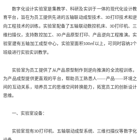
数字化设计实验室是集教学、科研
及
实训于一体的现代化设计教
育
平台
，旨在为员工提供先进的
五轴联动成型技术、
打印技术和
逆
3D
向工程技术的训练
。
‌实验室配备了五轴联动
数控机床、
打印机、三
3D
维扫描仪
，支持数控加工、
产品原型打印、产品逆向工程推演。实
3D
验室建有五轴加工成型中心，实验室面积
㎡以上，可同时容纳
个
100
2
班级进行实验实训教学。
实验室
为员工提供
了从
产品
原型制作到逆向推演
的
全流程训练
，
为产品成型提供更直观的平台，帮助员工熟悉人
——
产品
——
环境之
间的互动关系，培养员工的思维空间转换能力，拓宽员工的创新设计
思维
‌。
一、
实验室设备：
实验室现有
打印机、五轴联动
成型系统
、三维扫描仪
等数字化
3D
设备。